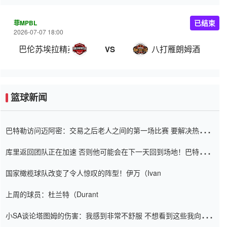
菲MPBL
已结束
2026-07-07 18:00
巴伦苏埃拉精英
八打雁朗姆酒
VS
篮球新闻
巴特勒访问迈阿密：交易之后老人之间的第一场比赛 要解决热情的
怨恨
库里返回团队正在加速 否则他可能会在下一天回到场地！巴特勒迈
阿密的纸牌游戏引起了人们的关注
国家橄榄球队改变了令人惊叹的阵型！伊万（Ivan
上周的球员：杜兰特（Durant
小SA谈论塔图姆的伤害：我感到非常不舒服 不想看到这些我向他
道歉