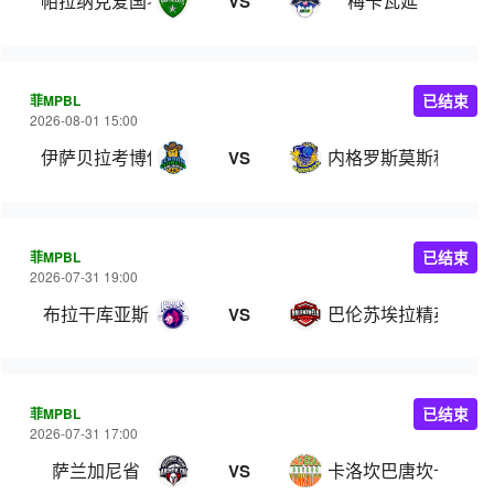
帕拉纳克爱国者
梅卡瓦延
VS
菲MPBL
已结束
2026-08-01 15:00
伊萨贝拉考博伊斯
内格罗斯莫斯科瓦多
VS
菲MPBL
已结束
2026-07-31 19:00
布拉干库亚斯
巴伦苏埃拉精英
VS
菲MPBL
已结束
2026-07-31 17:00
萨兰加尼省
卡洛坎巴唐坎卡洛
VS