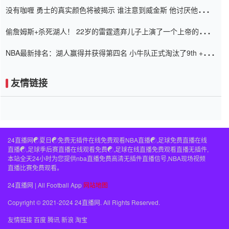
没有咖喱 勇士的真实颜色将被揭示 谁注意到威金斯 他讨厌他的老
老板
偷詹姆斯+杀死湖人！ 22岁的雷霆遗弃儿子上演了一个上帝的剧
本：疯狂的反击争夺1亿元人民币的合同
NBA最新排名：湖人赢得并获得第四名 小牛队正式淘汰了9th + 76
人
友情链接
24直播网☯️夏日☯️免费无插件在线免费观看NBA直播☯️,足球免费直播在线
直播☯️,足球季后赛直播在线观看免费☯️,足球在线直播免费观看直播无插件,
本站全天24小时为您提供nba直播免费高清无插件直播信号,NBA现场视频
直播比赛免费观看。
24直播网 | All Football App
网站地图
Copyright © 2021-2024 24直播网. All Rights Reserved.
友情链接
百度
腾讯
新浪
淘宝