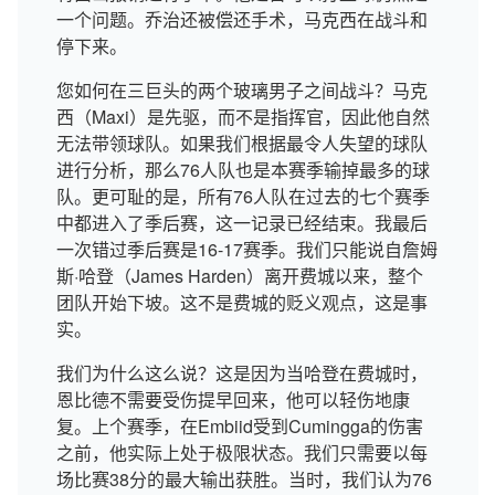
一个问题。乔治还被偿还手术，马克西在战斗和
停下来。
您如何在三巨头的两个玻璃男子之间战斗？马克
西（Maxi）是先驱，而不是指挥官，因此他自然
无法带领球队。如果我们根据最令人失望的球队
进行分析，那么76人队也是本赛季输掉最多的球
队。更可耻的是，所有76人队在过去的七个赛季
中都进入了季后赛，这一记录已经结束。我最后
一次错过季后赛是16-17赛季。我们只能说自詹姆
斯·哈登（James Harden）离开费城以来，整个
团队开始下坡。这不是费城的贬义观点，这是事
实。
我们为什么这么说？这是因为当哈登在费城时，
恩比德不需要受伤提早回来，他可以轻伤地康
复。上个赛季，在Embiid受到Cumingga的伤害
之前，他实际上处于极限状态。我们只需要以每
场比赛38分的最大输出获胜。当时，我们认为76