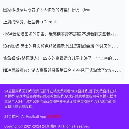
阿密的纸牌游戏引起了人们的关注
国家橄榄球队改变了令人惊叹的阵型！伊万（Ivan
上周的球员：杜兰特（Durant
小SA谈论塔图姆的伤害：我感到非常不舒服 不想看到这些我向他
道歉
没有咖喱 勇士的真实颜色将被揭示 谁注意到威金斯 他讨厌他的老
老板
偷詹姆斯+杀死湖人！ 22岁的雷霆遗弃儿子上演了一个上帝的剧
本：疯狂的反击争夺1亿元人民币的合同
NBA最新排名：湖人赢得并获得第四名 小牛队正式淘汰了9th + 76
人
24直播网☯️夏日☯️免费无插件在线免费观看NBA直播☯️,足球免费直播在线
直播☯️,足球季后赛直播在线观看免费☯️,足球在线直播免费观看直播无插件,
本站全天24小时为您提供nba直播免费高清无插件直播信号,NBA现场视频
直播比赛免费观看。
24直播网 | All Football App
网站地图
Copyright © 2021-2024 24直播网. All Rights Reserved.