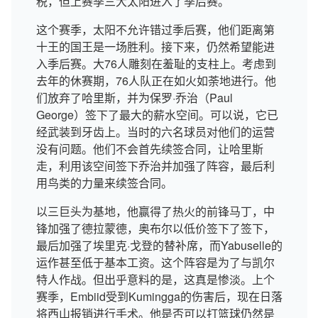
税，但上赛季三大太阳进入了季后赛。
这个赛季，太阳不允许错过季后赛，他们距离第
十王的国王是一场胜利。接下来，仍然希望能进
入季后赛。大76人雕刻在羞耻的支柱上。考虑到
去年的休赛期，76人队正在如火如荼地进行。他
们放弃了哈里斯，并为保罗·乔治（Paul
George）签下了最大的薪水空间。可以说，它已
经武装到牙齿上。当时的六名球员对他们的运营
没有问题。他们不会首先续签合同，让哈里斯
走，利用该空间签下乔治并加强了阵容，最后利
用鸟类的力量来续签合同。
以三巨头为基地，他赢得了热火的前锋马丁，中
锋加强了德拉蒙德，奥布尔以低价签下了签下，
最后加强了埃里克·戈登的替补席，而Yabuselle的
运作甚至低于基本工资。这个阵容是为了与凯尔
特人作战。但出乎意料的是，这真是惨淡。上个
赛季，Embiid受到Kumingga的伤害后，现在日落
将西山报销进行手术。他是否可以打篮球仍然是