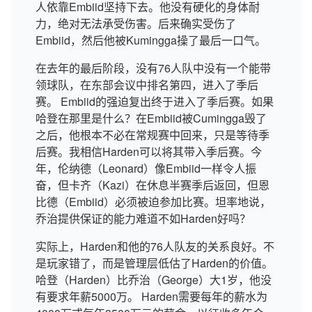
人依靠Embiid坚持下去。他没有硬化的身体耐
力，绝对无法承受伤害。后来确实受伤了
Embiid，然后他被Kumingga操了最后一口气。
在去年的最后阶段，没有76人队中没有一个能带
领球队，在东部会议中排名第四，进入了季后
赛。 Embiid的强迫复出终于进入了季后赛。如果
哈登在那里是什么？在Embiid被Cumingga毁了
之后，他根本不必在常规赛中回来，只是等待季
后赛。我相信Harden可以将其带入季后赛。今
年，伦纳德（Leonard）像Embiid一样令人振
奋，但卡齐（Kazi）在休息半赛季后返回，但恩
比德（Embiid）必须被迫参加比赛。坦率地说，
乔治提供保证的能力难道不如Harden好吗？
实际上，Harden和他的76人队友的关系良好。不
是玩家错了，而是管理层低估了Harden的价值。
哈登（Harden）比乔治（George）大1岁，他没
有要求年薪5000万。 Harden需要每年的薪水为