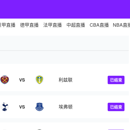
意甲直播
德甲直播
法甲直播
中超直播
CBA直播
NBA直
利兹联
VS
已结束
埃弗顿
VS
已结束