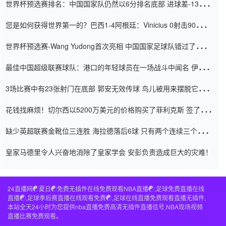
世界杯预选赛排名：中国国家队仍然以6分排名底部 进球差-13令人
震惊
您是如何获得世界第一的？巴西1-4阿根廷：Vinicius 0射击90分钟
内
世界杯预选赛-Wang Yudong首次亮相 中国国家足球队错过了世界
杯0-2
最佳中国超级联赛球队：港口的年轻球员在一场战斗中闻名 伊万放
弃了泰桑（Taishan）
3场比赛中有23张射门在底部 郭安无效传球 鸟儿被用来摆脱它
Setien痴迷于三名后卫
花钱找麻烦！切尔西以5200万美元的价格购买了菲利克斯 签了7年
并在半年内租了夏窗口
缺少英超联赛金靴位三连胜 海拉德落后6球 只有两个连续三个连续
三靴
皇家马德里令人兴奋地消除了皇家学会 安彭负责造成巨大的灾难！
24直播网☯️夏日☯️免费无插件在线免费观看NBA直播☯️,足球免费直播在线
直播☯️,足球季后赛直播在线观看免费☯️,足球在线直播免费观看直播无插件,
本站全天24小时为您提供nba直播免费高清无插件直播信号,NBA现场视频
直播比赛免费观看。