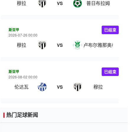
穆拉
普日布拉姆
VS
斯亚甲
已结束
2026-07-26 00:00
穆拉
卢布尔雅那奥林匹亚
VS
斯亚甲
已结束
2026-08-02 00:00
伦达瓦
穆拉
VS
热门足球新闻