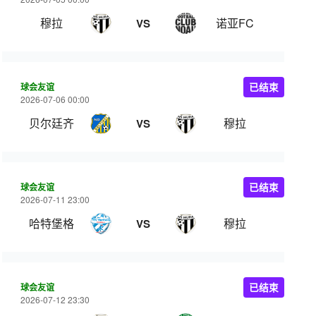
穆拉
诺亚FC
VS
球会友谊
已结束
2026-07-06 00:00
贝尔廷齐
穆拉
VS
球会友谊
已结束
2026-07-11 23:00
哈特堡格
穆拉
VS
球会友谊
已结束
2026-07-12 23:30