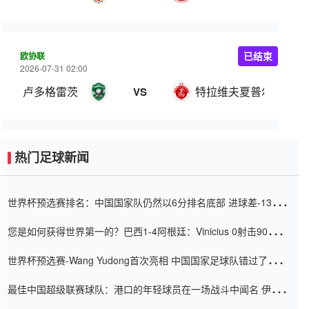
欧协联
已结束
2026-07-31 02:00
卢多格雷茨
特拉维夫夏普尔
VS
热门足球新闻
世界杯预选赛排名：中国国家队仍然以6分排名底部 进球差-13令人
震惊
您是如何获得世界第一的？巴西1-4阿根廷：Vinicius 0射击90分钟
内
世界杯预选赛-Wang Yudong首次亮相 中国国家足球队错过了世界
杯0-2
最佳中国超级联赛球队：港口的年轻球员在一场战斗中闻名 伊万放
弃了泰桑（Taishan）