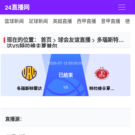
24直播网
篮球新闻
足球新闻
英超直播
西甲直播
意甲直播
德甲
现在的位置：
首页
>
球会友谊直播
>
多瑙斯特雷
达VS特拉维夫夏普尔
2026-07-12 00:00:00
已结束
VS
多瑙斯特雷达
特拉维夫夏普尔
直播源：