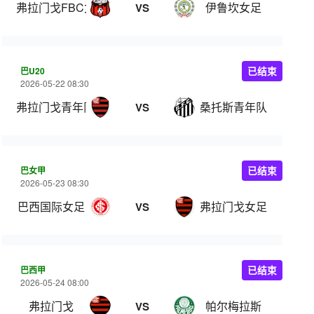
弗拉门戈FBC女足
伊鲁坎女足
VS
巴U20
已结束
2026-05-22 08:30
弗拉门戈青年队
桑托斯青年队
VS
巴女甲
已结束
2026-05-23 08:30
巴西国际女足
弗拉门戈女足
VS
巴西甲
已结束
2026-05-24 08:00
弗拉门戈
帕尔梅拉斯
VS