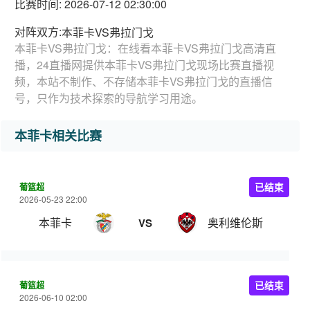
比赛时间: 2026-07-12 02:30:00
对阵双方:
本菲卡VS弗拉门戈
本菲卡VS弗拉门戈：在线看本菲卡VS弗拉门戈高清直
播，24直播网提供本菲卡VS弗拉门戈现场比赛直播视
频，本站不制作、不存储本菲卡VS弗拉门戈的直播信
号，只作为技术探索的导航学习用途。
本菲卡相关比赛
葡篮超
已结束
2026-05-23 22:00
本菲卡
奥利维伦斯
VS
葡篮超
已结束
2026-06-10 02:00