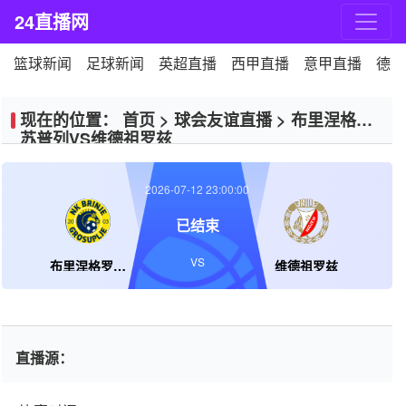
24直播网
篮球新闻
足球新闻
英超直播
西甲直播
意甲直播
德甲
现在的位置：
首页
>
球会友谊直播
>
布里涅格罗
苏普列VS维德祖罗兹
2026-07-12 23:00:00
已结束
VS
布里涅格罗苏普列
维德祖罗兹
直播源：