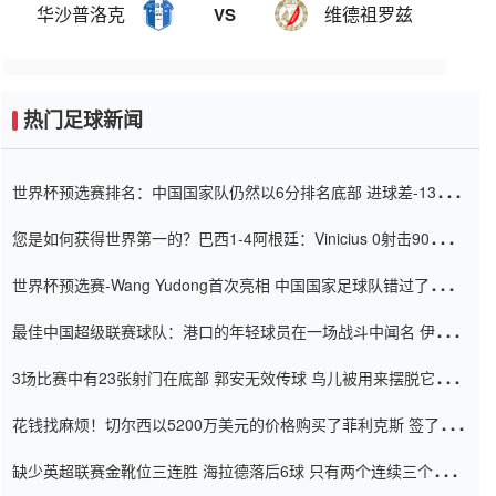
华沙普洛克
维德祖罗兹
VS
热门足球新闻
世界杯预选赛排名：中国国家队仍然以6分排名底部 进球差-13令人
震惊
您是如何获得世界第一的？巴西1-4阿根廷：Vinicius 0射击90分钟
内
世界杯预选赛-Wang Yudong首次亮相 中国国家足球队错过了世界
杯0-2
最佳中国超级联赛球队：港口的年轻球员在一场战斗中闻名 伊万放
弃了泰桑（Taishan）
3场比赛中有23张射门在底部 郭安无效传球 鸟儿被用来摆脱它
Setien痴迷于三名后卫
花钱找麻烦！切尔西以5200万美元的价格购买了菲利克斯 签了7年
并在半年内租了夏窗口
缺少英超联赛金靴位三连胜 海拉德落后6球 只有两个连续三个连续
三靴