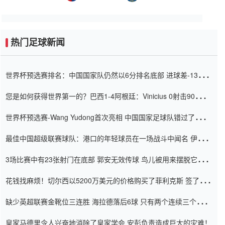
热门足球新闻
世界杯预选赛排名：中国国家队仍然以6分排名底部 进球差-13令人
震惊
您是如何获得世界第一的？巴西1-4阿根廷：Vinicius 0射击90分钟
内
世界杯预选赛-Wang Yudong首次亮相 中国国家足球队错过了世界
杯0-2
最佳中国超级联赛球队：港口的年轻球员在一场战斗中闻名 伊万放
弃了泰桑（Taishan）
3场比赛中有23张射门在底部 郭安无效传球 鸟儿被用来摆脱它
Setien痴迷于三名后卫
花钱找麻烦！切尔西以5200万美元的价格购买了菲利克斯 签了7年
并在半年内租了夏窗口
缺少英超联赛金靴位三连胜 海拉德落后6球 只有两个连续三个连续
三靴
皇家马德里令人兴奋地消除了皇家学会 安彭负责造成巨大的灾难！