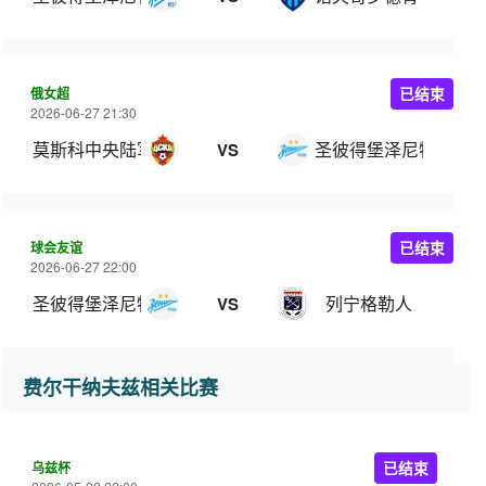
俄女超
已结束
2026-06-27 21:30
莫斯科中央陆军女足
圣彼得堡泽尼特女足
VS
球会友谊
已结束
2026-06-27 22:00
圣彼得堡泽尼特
列宁格勒人
VS
费尔干纳夫兹相关比赛
乌兹杯
已结束