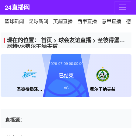
24直播网
篮球新闻
足球新闻
英超直播
西甲直播
意甲直播
德甲
现在的位置：
首页
>
球会友谊直播
>
圣彼得堡泽
尼特VS费尔干纳夫兹
2026-07-09 00:00:00
已结束
VS
圣彼得堡泽尼特
费尔干纳夫兹
直播源：