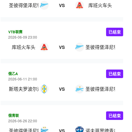
圣彼得堡泽尼特
库班火车头
VS
VTB联赛
已结束
2026-06-09 23:00
库班火车头
圣彼得堡泽尼特
VS
俄乙A
已结束
2026-06-11 21:00
斯塔夫罗波尔迪纳摩
圣彼得堡泽尼特B队
VS
俄青联
已结束
2026-06-26 22:00
圣彼得堡泽尼特青年队
诺夫哥罗德青年队
VS